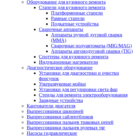
Оборудование для кузовного ремонта
Стапели для кузовного ремонта
Платформенные стапели
Рамные стапели
Подкатные устройства
Сварочные аппараты
Аппараты ручной дуговой сварки
(MMA)
Сварочные полуавтоматы (MIG/MAG)
Аппараты аргонодуговой сварки (TIG)
Споттеры для кузовного ремонта
Индукционные нагреватели
Диагностическое оборудование
Установки для диагностики и очистки
форсунок
Ультразвуковые мойки
Установки для регулировки света фар
Стенды для ремонта электрооборудования
Зарядные устройства
Кантователи двигателя
Выпрессовщики шкворней
Выпрессовщики сайлентблоков
Выпрессовщики пальцев траковых цепей
Выпрессовщики пальцев рулевых тяг
Насосы гидравлические