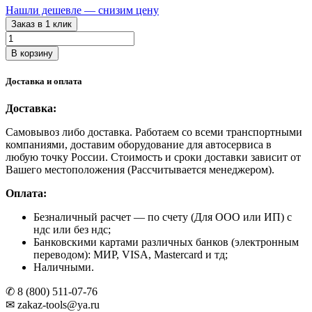
Нашли дешевле — снизим цену
Заказ в 1 клик
Количество
товара
В корзину
26KIT
NORDBERG
Доставка и оплата
Установка
для
Доставка:
раздачи
масла
Самовывоз либо доставка. Работаем со всеми транспортными
из
компаниями, доставим оборудование для автосервиса в
бочек
любую точку России. Стоимость и сроки доставки зависит от
200
Вашего местоположения (Рассчитывается менеджером).
л,
с
Оплата:
тележкой
Безналичный расчет
— по счету (Для ООО или ИП) с
ндс или без ндс;
Банковскими картами различных банков (электронным
переводом): МИР, VISA, Mastercard и тд;
Наличными.
✆ 8 (800) 511-07-76
✉ zakaz-tools@ya.ru