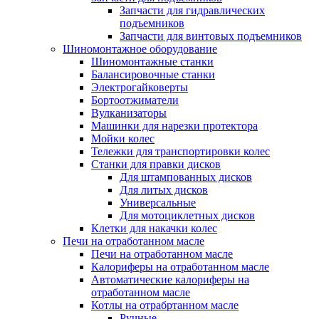
Запчасти для гидравлических
подъемников
Запчасти для винтовых подъемников
Шиномонтажное оборудование
Шиномонтажные станки
Балансировочные станки
Электрогайковерты
Бортоотжиматели
Вулканизаторы
Машинки для нарезки протектора
Мойки колес
Тележки для транспортировки колес
Станки для правки дисков
Для штампованных дисков
Для литых дисков
Универсальные
Для мотоциклетных дисков
Клетки для накачки колес
Печи на отработанном масле
Печи на отработанном масле
Калориферы на отработанном масле
Автоматические калориферы на
отработанном масле
Котлы на отрабртанном масле
Ручные