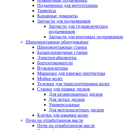
Ножничные подъемники
Подъемники для мототехники
Траверсы
Канавные домкраты
Запчасти для подъемников
Запчасти для гидравлических
подъемников
Запчасти для винтовых подъемников
Шиномонтажное оборудование
Шиномонтажные станки
Балансировочные станки
Электрогайковерты
Бортоотжиматели
Вулканизаторы
Машинки для нарезки протектора
Мойки колес
Тележки для транспортировки колес
Станки для правки дисков
Для штампованных дисков
Для литых дисков
Универсальные
Для мотоциклетных дисков
Клетки для накачки колес
Печи на отработанном масле
Печи на отработанном масле