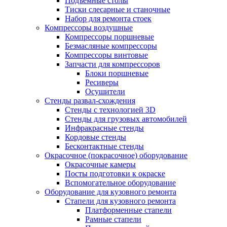
Подъемные столы
Тиски слесарные и станочные
Набор для ремонта стоек
Компрессоры воздушные
Компрессоры поршневые
Безмасляные компрессоры
Компрессоры винтовые
Запчасти для компрессоров
Блоки поршневые
Ресиверы
Осушители
Стенды развал-схождения
Стенды с технологией 3D
Стенды для грузовых автомобилей
Инфракрасные стенды
Кордовые стенды
Бесконтактные стенды
Окрасочное (покрасочное) оборудование
Окрасочные камеры
Посты подготовки к окраске
Вспомогательное оборудование
Оборудование для кузовного ремонта
Стапели для кузовного ремонта
Платформенные стапели
Рамные стапели