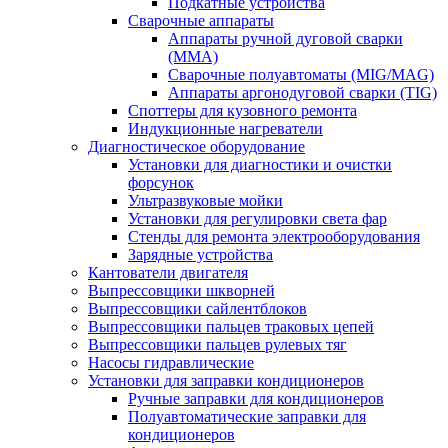
Подкатные устройства
Сварочные аппараты
Аппараты ручной дуговой сварки
(MMA)
Сварочные полуавтоматы (MIG/MAG)
Аппараты аргонодуговой сварки (TIG)
Споттеры для кузовного ремонта
Индукционные нагреватели
Диагностическое оборудование
Установки для диагностики и очистки
форсунок
Ультразвуковые мойки
Установки для регулировки света фар
Стенды для ремонта электрооборудования
Зарядные устройства
Кантователи двигателя
Выпрессовщики шкворней
Выпрессовщики сайлентблоков
Выпрессовщики пальцев траковых цепей
Выпрессовщики пальцев рулевых тяг
Насосы гидравлические
Установки для заправки кондиционеров
Ручные заправки для кондиционеров
Полуавтоматические заправки для
кондиционеров