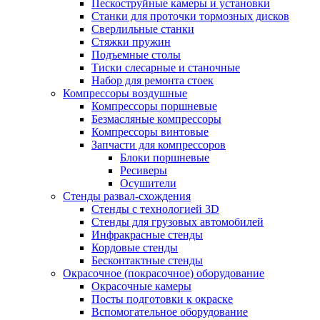
Пескоструйные камеры и установки
Станки для проточки тормозных дисков
Сверлильные станки
Стяжки пружин
Подъемные столы
Тиски слесарные и станочные
Набор для ремонта стоек
Компрессоры воздушные
Компрессоры поршневые
Безмасляные компрессоры
Компрессоры винтовые
Запчасти для компрессоров
Блоки поршневые
Ресиверы
Осушители
Стенды развал-схождения
Стенды с технологией 3D
Стенды для грузовых автомобилей
Инфракрасные стенды
Кордовые стенды
Бесконтактные стенды
Окрасочное (покрасочное) оборудование
Окрасочные камеры
Посты подготовки к окраске
Вспомогательное оборудование