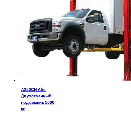
322748
руб.
A250CH Atis
Двухстоечный
подъемник 5000
кг