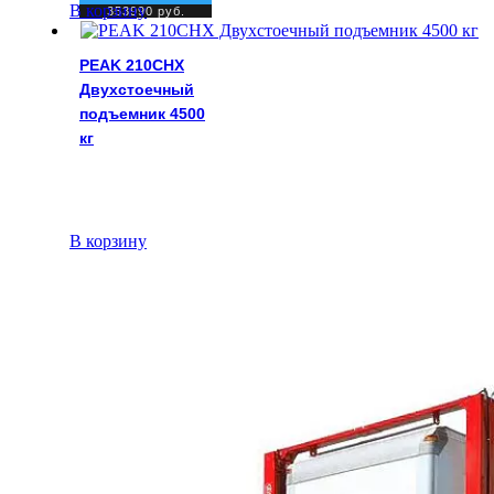
В корзину
353990
руб.
PEAK 210CHX
Двухстоечный
подъемник 4500
кг
В корзину