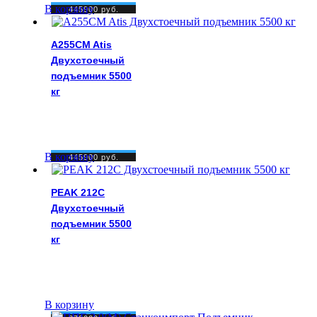
В корзину
445900
руб.
A255CM Atis
Двухстоечный
подъемник 5500
кг
В корзину
445900
руб.
PEAK 212C
Двухстоечный
подъемник 5500
кг
В корзину