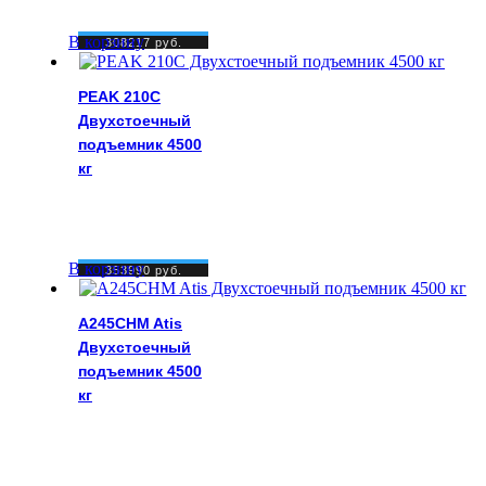
В корзину
308217
руб.
PEAK 210C
Двухстоечный
подъемник 4500
кг
В корзину
353990
руб.
A245CHM Atis
Двухстоечный
подъемник 4500
кг