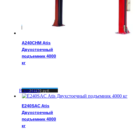
259350
руб.
A240CHM Atis
Двухстоечный
подъемник 4000
кг
В корзину
261170
руб.
E240SAC Atis
Двухстоечный
подъемник 4000
кг