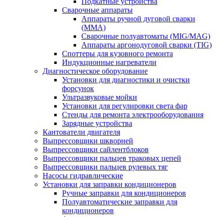
Подкатные устройства
Сварочные аппараты
Аппараты ручной дуговой сварки
(MMA)
Сварочные полуавтоматы (MIG/MAG)
Аппараты аргонодуговой сварки (TIG)
Споттеры для кузовного ремонта
Индукционные нагреватели
Диагностическое оборудование
Установки для диагностики и очистки
форсунок
Ультразвуковые мойки
Установки для регулировки света фар
Стенды для ремонта электрооборудования
Зарядные устройства
Кантователи двигателя
Выпрессовщики шкворней
Выпрессовщики сайлентблоков
Выпрессовщики пальцев траковых цепей
Выпрессовщики пальцев рулевых тяг
Насосы гидравлические
Установки для заправки кондиционеров
Ручные заправки для кондиционеров
Полуавтоматические заправки для
кондиционеров