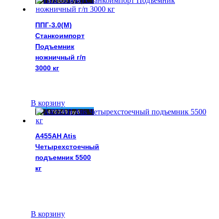
373000
руб.
ППГ-3.0(М)
Станкоимпорт
Подъемник
ножничный г/п
3000 кг
В корзину
476749
руб.
A455AH Atis
Четырехстоечный
подъемник 5500
кг
В корзину