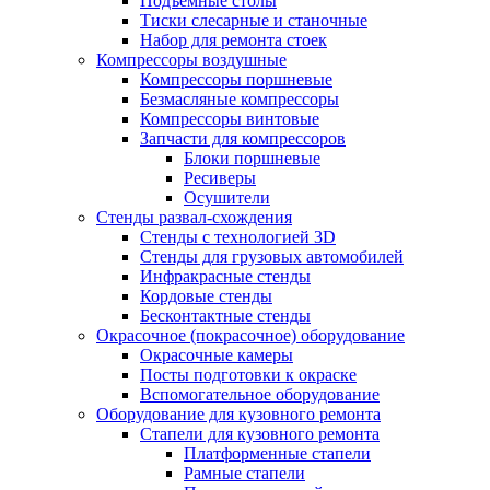
Подъемные столы
Тиски слесарные и станочные
Набор для ремонта стоек
Компрессоры воздушные
Компрессоры поршневые
Безмасляные компрессоры
Компрессоры винтовые
Запчасти для компрессоров
Блоки поршневые
Ресиверы
Осушители
Стенды развал-схождения
Стенды с технологией 3D
Стенды для грузовых автомобилей
Инфракрасные стенды
Кордовые стенды
Бесконтактные стенды
Окрасочное (покрасочное) оборудование
Окрасочные камеры
Посты подготовки к окраске
Вспомогательное оборудование
Оборудование для кузовного ремонта
Стапели для кузовного ремонта
Платформенные стапели
Рамные стапели