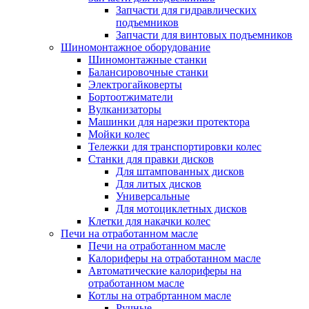
Запчасти для гидравлических
подъемников
Запчасти для винтовых подъемников
Шиномонтажное оборудование
Шиномонтажные станки
Балансировочные станки
Электрогайковерты
Бортоотжиматели
Вулканизаторы
Машинки для нарезки протектора
Мойки колес
Тележки для транспортировки колес
Станки для правки дисков
Для штампованных дисков
Для литых дисков
Универсальные
Для мотоциклетных дисков
Клетки для накачки колес
Печи на отработанном масле
Печи на отработанном масле
Калориферы на отработанном масле
Автоматические калориферы на
отработанном масле
Котлы на отрабртанном масле
Ручные