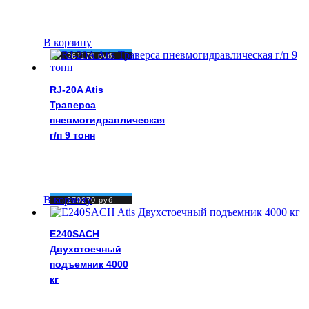
В корзину
261170
руб.
RJ-20A Atis
Траверса
пневмогидравлическая
г/п 9 тонн
В корзину
270270
руб.
E240SACH
Двухстоечный
подъемник 4000
кг