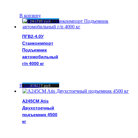
В корзину
246790
руб.
ПГВ2-4.0У
Станкоимпорт
Подъемник
автомобильный
г/п 4000 кг
В корзину
308217
руб.
A245CM Atis
Двухстоечный
подъемник 4500
кг