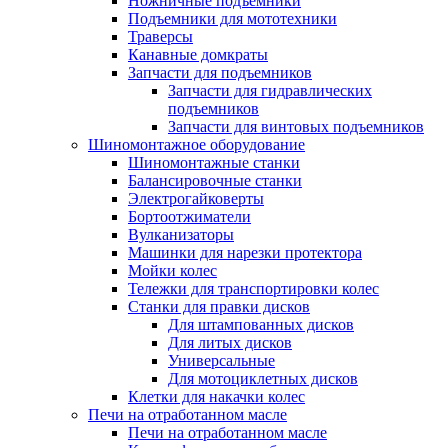
Ножничные подъемники
Подъемники для мототехники
Траверсы
Канавные домкраты
Запчасти для подъемников
Запчасти для гидравлических
подъемников
Запчасти для винтовых подъемников
Шиномонтажное оборудование
Шиномонтажные станки
Балансировочные станки
Электрогайковерты
Бортоотжиматели
Вулканизаторы
Машинки для нарезки протектора
Мойки колес
Тележки для транспортировки колес
Станки для правки дисков
Для штампованных дисков
Для литых дисков
Универсальные
Для мотоциклетных дисков
Клетки для накачки колес
Печи на отработанном масле
Печи на отработанном масле