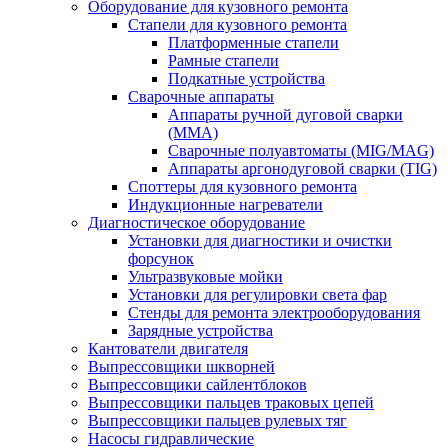
Оборудование для кузовного ремонта
Стапели для кузовного ремонта
Платформенные стапели
Рамные стапели
Подкатные устройства
Сварочные аппараты
Аппараты ручной дуговой сварки
(MMA)
Сварочные полуавтоматы (MIG/MAG)
Аппараты аргонодуговой сварки (TIG)
Споттеры для кузовного ремонта
Индукционные нагреватели
Диагностическое оборудование
Установки для диагностики и очистки
форсунок
Ультразвуковые мойки
Установки для регулировки света фар
Стенды для ремонта электрооборудования
Зарядные устройства
Кантователи двигателя
Выпрессовщики шкворней
Выпрессовщики сайлентблоков
Выпрессовщики пальцев траковых цепей
Выпрессовщики пальцев рулевых тяг
Насосы гидравлические