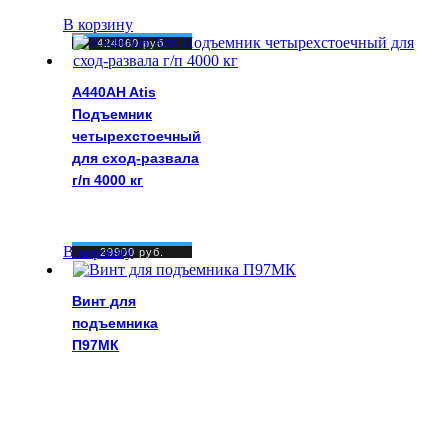
В корзину
424060
руб.
A440AH Atis
Подъемник
четырехстоечный
для сход-развала
г/п 4000 кг
В корзину
29900
руб.
Винт для
подъемника
П97МК