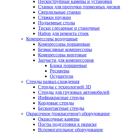
Пескоструйные камеры и установки
Станки для проточки тормозных дисков
Сверлильные станки
Стяжки пружин
Подъемные столы
Тиски слесарные и станочные
Набор для ремонта стоек
Компрессоры воздушные
Компрессоры поршневые
Безмасляные компрессоры
Компрессоры винтовые
Запчасти для компрессоров
Блоки поршневые
Ресиверы
Осушители
Стенды развал-схождения
Стенды с технологией 3D
Стенды для грузовых автомобилей
Инфракрасные стенды
Кордовые стенды
Бесконтактные стенды
Окрасочное (покрасочное) оборудование
Окрасочные камеры
Посты подготовки к окраске
Вспомогательное оборудование