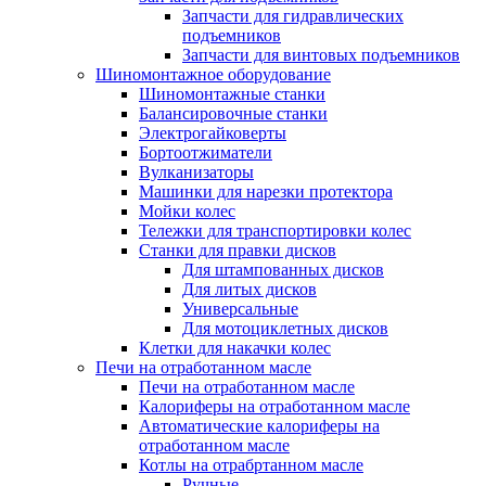
Запчасти для гидравлических
подъемников
Запчасти для винтовых подъемников
Шиномонтажное оборудование
Шиномонтажные станки
Балансировочные станки
Электрогайковерты
Бортоотжиматели
Вулканизаторы
Машинки для нарезки протектора
Мойки колес
Тележки для транспортировки колес
Станки для правки дисков
Для штампованных дисков
Для литых дисков
Универсальные
Для мотоциклетных дисков
Клетки для накачки колес
Печи на отработанном масле
Печи на отработанном масле
Калориферы на отработанном масле
Автоматические калориферы на
отработанном масле
Котлы на отрабртанном масле
Ручные