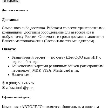
В корзину
N3675E
NORDBERG
Доставка и оплата
Пресс
электрогидравлический,
Доставка:
усилие
75
Самовывоз либо доставка. Работаем со всеми транспортными
тонн
компаниями, доставим оборудование для автосервиса в
любую точку России. Стоимость и сроки доставки зависит от
Вашего местоположения (Рассчитывается менеджером).
Оплата:
Безналичный расчет
— по счету (Для ООО или ИП) с
ндс или без ндс;
Банковскими картами различных банков (электронным
переводом): МИР, VISA, Mastercard и тд;
Наличными.
✆ 8 (800) 511-07-76
✉ zakaz-tools@ya.ru
Официальный дилер
Компания «АВТОДЕЛО» является официальным дилером