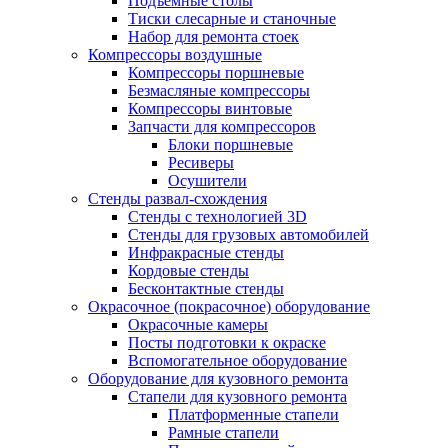
Подъемные столы
Тиски слесарные и станочные
Набор для ремонта стоек
Компрессоры воздушные
Компрессоры поршневые
Безмасляные компрессоры
Компрессоры винтовые
Запчасти для компрессоров
Блоки поршневые
Ресиверы
Осушители
Стенды развал-схождения
Стенды с технологией 3D
Стенды для грузовых автомобилей
Инфракрасные стенды
Кордовые стенды
Бесконтактные стенды
Окрасочное (покрасочное) оборудование
Окрасочные камеры
Посты подготовки к окраске
Вспомогательное оборудование
Оборудование для кузовного ремонта
Стапели для кузовного ремонта
Платформенные стапели
Рамные стапели