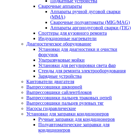
Подкатные устройства
Сварочные аппараты
Аппараты ручной дуговой сварки
(MMA)
Сварочные полуавтоматы (MIG/MAG)
Аппараты аргонодуговой сварки (TIG)
Споттеры для кузовного ремонта
Индукционные нагреватели
Диагностическое оборудование
Установки для диагностики и очистки
форсунок
Ультразвуковые мойки
Установки для регулировки света фар
Стенды для ремонта электрооборудования
Зарядные устройства
Кантователи двигателя
Выпрессовщики шкворней
Выпрессовщики сайлентблоков
Выпрессовщики пальцев траковых цепей
Выпрессовщики пальцев рулевых тяг
Насосы гидравлические
Установки для заправки кондиционеров
Ручные заправки для кондиционеров
Полуавтоматические заправки для
кондиционеров