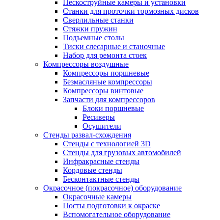
Пескоструйные камеры и установки
Станки для проточки тормозных дисков
Сверлильные станки
Стяжки пружин
Подъемные столы
Тиски слесарные и станочные
Набор для ремонта стоек
Компрессоры воздушные
Компрессоры поршневые
Безмасляные компрессоры
Компрессоры винтовые
Запчасти для компрессоров
Блоки поршневые
Ресиверы
Осушители
Стенды развал-схождения
Стенды с технологией 3D
Стенды для грузовых автомобилей
Инфракрасные стенды
Кордовые стенды
Бесконтактные стенды
Окрасочное (покрасочное) оборудование
Окрасочные камеры
Посты подготовки к окраске
Вспомогательное оборудование