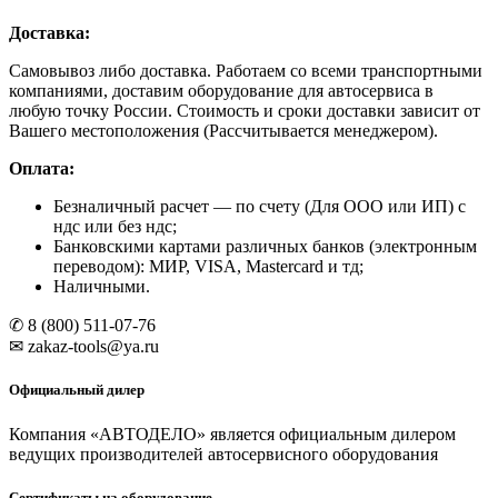
System4you
Доставка:
Пневмоподъемник
для
Самовывоз либо доставка. Работаем со всеми транспортными
подъема
компаниями, доставим оборудование для автосервиса в
колес
любую точку России. Стоимость и сроки доставки зависит от
Вашего местоположения (Рассчитывается менеджером).
Оплата:
Безналичный расчет
— по счету (Для ООО или ИП) с
ндс или без ндс;
Банковскими картами различных банков (электронным
переводом): МИР, VISA, Mastercard и тд;
Наличными.
✆ 8 (800) 511-07-76
✉ zakaz-tools@ya.ru
Официальный дилер
Компания «АВТОДЕЛО» является официальным дилером
ведущих производителей автосервисного оборудования
Сертификаты на оборудование