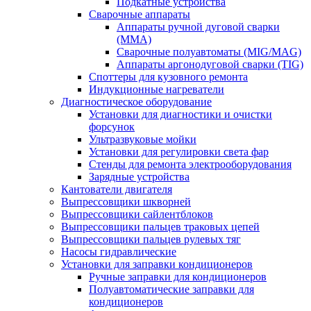
Подкатные устройства
Сварочные аппараты
Аппараты ручной дуговой сварки
(MMA)
Сварочные полуавтоматы (MIG/MAG)
Аппараты аргонодуговой сварки (TIG)
Споттеры для кузовного ремонта
Индукционные нагреватели
Диагностическое оборудование
Установки для диагностики и очистки
форсунок
Ультразвуковые мойки
Установки для регулировки света фар
Стенды для ремонта электрооборудования
Зарядные устройства
Кантователи двигателя
Выпрессовщики шкворней
Выпрессовщики сайлентблоков
Выпрессовщики пальцев траковых цепей
Выпрессовщики пальцев рулевых тяг
Насосы гидравлические
Установки для заправки кондиционеров
Ручные заправки для кондиционеров
Полуавтоматические заправки для
кондиционеров