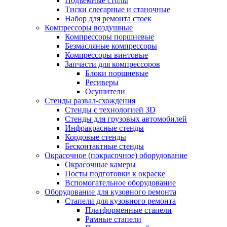
Подъемные столы
Тиски слесарные и станочные
Набор для ремонта стоек
Компрессоры воздушные
Компрессоры поршневые
Безмасляные компрессоры
Компрессоры винтовые
Запчасти для компрессоров
Блоки поршневые
Ресиверы
Осушители
Стенды развал-схождения
Стенды с технологией 3D
Стенды для грузовых автомобилей
Инфракрасные стенды
Кордовые стенды
Бесконтактные стенды
Окрасочное (покрасочное) оборудование
Окрасочные камеры
Посты подготовки к окраске
Вспомогательное оборудование
Оборудование для кузовного ремонта
Стапели для кузовного ремонта
Платформенные стапели
Рамные стапели