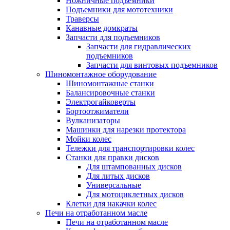
Ножничные подъемники
Подъемники для мототехники
Траверсы
Канавные домкраты
Запчасти для подъемников
Запчасти для гидравлических
подъемников
Запчасти для винтовых подъемников
Шиномонтажное оборудование
Шиномонтажные станки
Балансировочные станки
Электрогайковерты
Бортоотжиматели
Вулканизаторы
Машинки для нарезки протектора
Мойки колес
Тележки для транспортировки колес
Станки для правки дисков
Для штампованных дисков
Для литых дисков
Универсальные
Для мотоциклетных дисков
Клетки для накачки колес
Печи на отработанном масле
Печи на отработанном масле