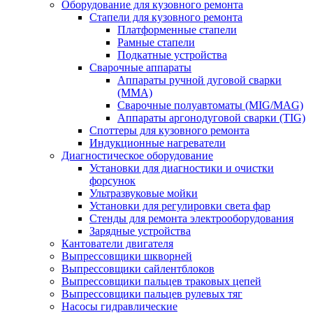
Оборудование для кузовного ремонта
Стапели для кузовного ремонта
Платформенные стапели
Рамные стапели
Подкатные устройства
Сварочные аппараты
Аппараты ручной дуговой сварки
(MMA)
Сварочные полуавтоматы (MIG/MAG)
Аппараты аргонодуговой сварки (TIG)
Споттеры для кузовного ремонта
Индукционные нагреватели
Диагностическое оборудование
Установки для диагностики и очистки
форсунок
Ультразвуковые мойки
Установки для регулировки света фар
Стенды для ремонта электрооборудования
Зарядные устройства
Кантователи двигателя
Выпрессовщики шкворней
Выпрессовщики сайлентблоков
Выпрессовщики пальцев траковых цепей
Выпрессовщики пальцев рулевых тяг
Насосы гидравлические