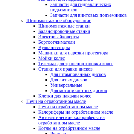
Запчасти для гидравлических
подъемников
Запчасти для винтовых подъемников
Шиномонтажное оборудование
Шиномонтажные станки
Балансировочные станки
Электрогайковерты
Бортоотжиматели
Вулканизаторы
Машинки для нарезки протектора
Мойки колес
Тележки для транспортировки колес
Станки для правки дисков
Для штампованных дисков
Для литых дисков
Универсальные
Для мотоциклетных дисков
Клетки для накачки колес
Печи на отработанном масле
Печи на отработанном масле
Калориферы на отработанном масле
Автоматические калориферы на
отработанном масле
Котлы на отрабртанном масле
Ручные