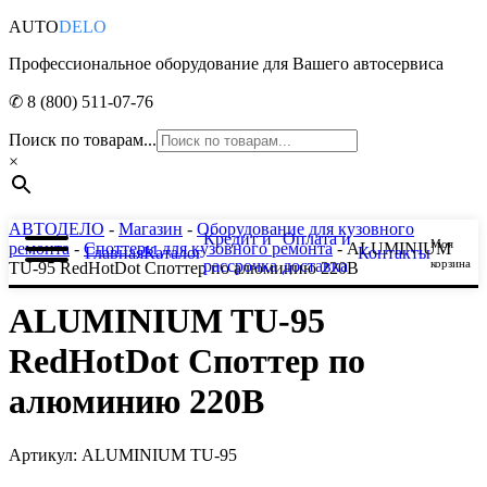
AUTO
DELO
Профессиональное оборудование для Вашего автосервиса
✆ 8 (800) 511-07-76
Поиск по товарам...
×
АВТОДЕЛО
-
Магазин
-
Оборудование для кузовного
Кредит и
Оплата и
Моя
ремонта
-
Споттеры для кузовного ремонта
- ALUMINIUM
Главная
Каталог
Контакты
рассрочка
доставка
корзина
TU-95 RedHotDot Споттер по алюминию 220B
ALUMINIUM TU-95
RedHotDot Споттер по
алюминию 220B
Артикул: ALUMINIUM TU-95