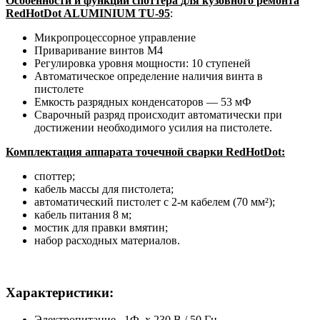
Особенности и функции споттера
для кузовного ремонта
RedHotDot ALUMINIUM TU-95
:
Микропроцессорное управление
Приваривание винтов M4
Регулировка уровня мощности: 10 ступеней
Автоматическое определение наличия винта в
пистолете
Емкость разрядных конденсаторов — 53 мФ
Сварочный разряд происходит автоматически при
достижении необходимого усилия на пистолете.
Комплектация аппарата точечной сварки
RedHotDot:
споттер;
кабель массы для пистолета;
автоматический пистолет с 2-м кабелем (70 мм²);
кабель питания 8 м;
мостик для правки вмятин;
набор расходных материалов.
Характеристики:
Электропитание 1Ф. х 230 В / 50 Гц