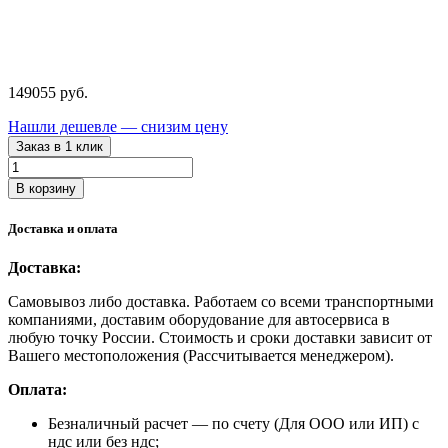
149055
руб.
Нашли дешевле — снизим цену
Заказ в 1 клик
Количество
товара
В корзину
ALUMINIUM
TU-
Доставка и оплата
95
RedHotDot
Доставка:
Споттер
по
Самовывоз либо доставка. Работаем со всеми транспортными
алюминию
компаниями, доставим оборудование для автосервиса в
220B
любую точку России. Стоимость и сроки доставки зависит от
Вашего местоположения (Рассчитывается менеджером).
Оплата:
Безналичный расчет
— по счету (Для ООО или ИП) с
ндс или без ндс;